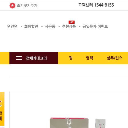
고객센터
1544-8155
즐겨찾기추가
덤앤덤
회원할인
사은품
추천상품
금일문자 이벤트