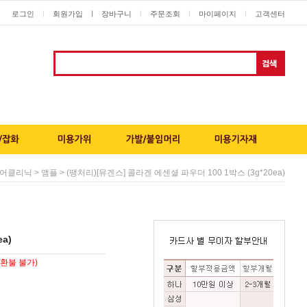
로그인
회원가입
ㅣ
장바구니
주문조회
마이페이지
고객센터
ㅣ
ㅣ
ㅣ
ㅣ
>
> (땡처리)[뮤겐스] 콜라겐 에센셜 파우더 100 1박스 (3g*20ea)
어클리닉
앰플
a)
환불 불가)