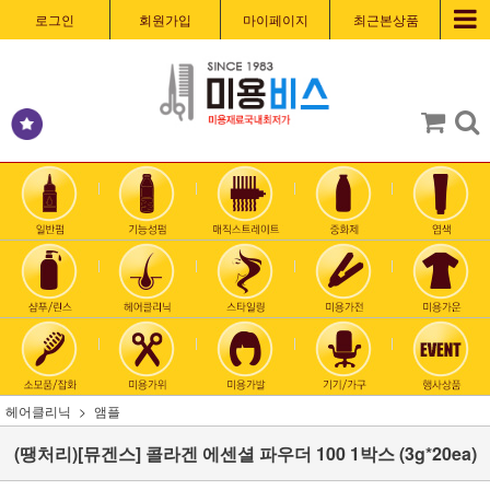
로그인
회원가입
마이페이지
최근본상품
헤어클리닉
앰플
(땡처리)[뮤겐스] 콜라겐 에센셜 파우더 100 1박스 (3g*20ea)