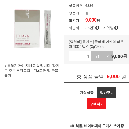
상품번호
6336
상품가
원
9,000
할인가
원
배송비
(조건)
지역별
(땡처리)[뮤겐스] 콜라겐 에센셜 파우
더 100 1박스 (3g*20ea)
9,000
원
+1
-1
※ 유통기한이 지난 제품입니다. 확인
후 주문 부탁드립니다.(교환 및 환불
불가)
총 상품 금액
9,000
원
관심상품
장바구니
구매하기
※비회원, 네이버페이 구매시 추가증