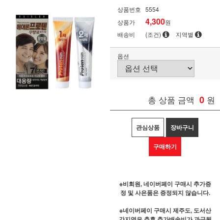
상품번호
5554
4,300
상품가
원
배송비
(조건)
지역별
옵션
총 상품 금액
0
원
관심상품
장바구니
구매하기
※비회원, 네이버페이 구매시 추가증
정 및 사은품은 증정되지 않습니다.
※네이버페이 구매시 제주도, 도서산
간지역은 추후 추가배송비가 과금될