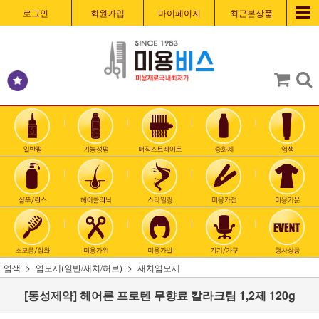
로그인
회원가입
마이페이지
최근본상품
염색
염모제(일반/새치/허브)
새치염모제
[동성제약] 헤어론 프로텐 무향료 칼라크림 1,2제 120g