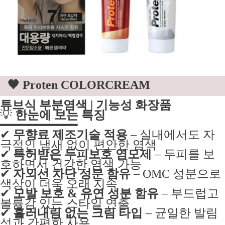
🖤 Proten COLORCREAM
튜브식 부분염색 | 기능성 화장품
💡
한눈에 보는 특징
━━━━━━━━━━━
✔
무향료 제조기술 적용
– 실내에서도 자
극적인 냄새 없이 편안한 염색
✔
특허받은 두피보호 염모제
– 두피를 보
호하면서 건강한 염색 가능
✔
자외선 차단 성분 함유
– OMC 성분으로
색상이 더욱 오래 지속
✔
모발 보호 & 유연 성분 함유
– 부드럽고
볼륨감 있는 스타일 연출
✔
흘러내림 없는 크림 타입
– 균일한 발림
성과 간편한 사용