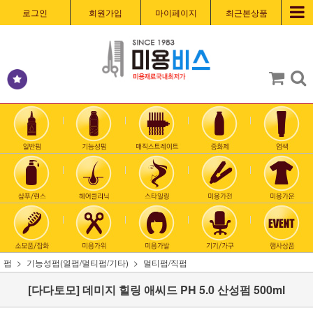
로그인
회원가입
마이페이지
최근본상품
펌
기능성펌(열펌/멀티펌/기타)
멀티펌/직펌
[다다토모] 데미지 힐링 애씨드 PH 5.0 산성펌 500ml