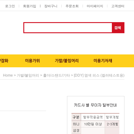
로그인
회원가입
ㅣ
장바구니
주문조회
마이페이지
고객센터
ㅣ
ㅣ
ㅣ
ㅣ
>
>
> [DDY] 염색 피스 (컬러테스트용)
Home
가발/붙임머리
홀더/스탠드/기타