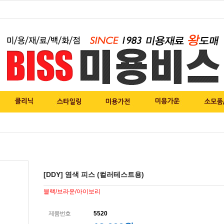
[DDY] 염색 피스 (컬러테스트용)
블랙/브라운/아이보리
제품번호
5520