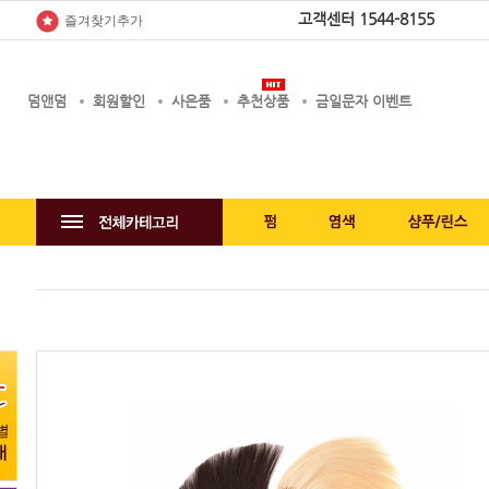
고객센터
1544-8155
즐겨찾기추가
덤앤덤
회원할인
사은품
추천상품
금일문자 이벤트