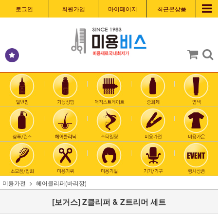
로그인
회원가입
마이페이지
최근본상품
미용가전
헤어클리퍼(바리깡)
[보거스] Z클리퍼 & Z트리머 세트