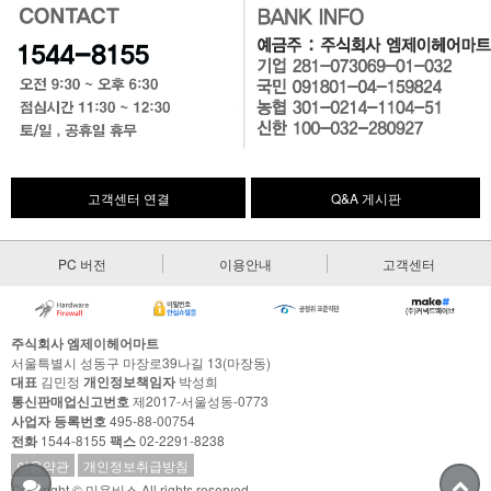
고객센터 연결
Q&A 게시판
PC 버전
이용안내
고객센터
주식회사 엠제이헤어마트
서울특별시 성동구 마장로39나길 13(마장동)
대표
김민정
개인정보책임자
박성희
통신판매업신고번호
제2017-서울성동-0773
사업자 등록번호
495-88-00754
전화
1544-8155
팩스
02-2291-8238
이용약관
개인정보취급방침
Copyright © 미용비스 All rights reserved.