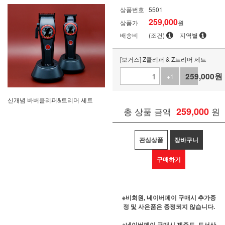
상품번호
5501
259,000
상품가
원
배송비
(조건)
지역별
[보거스] Z클리퍼 & Z트리머 세트
259,000
원
+1
-1
신개념 바버클리퍼&트리머 세트
총 상품 금액
259,000
원
관심상품
장바구니
구매하기
※비회원, 네이버페이 구매시 추가증
정 및 사은품은 증정되지 않습니다.
※네이버페이 구매시 제주도, 도서산