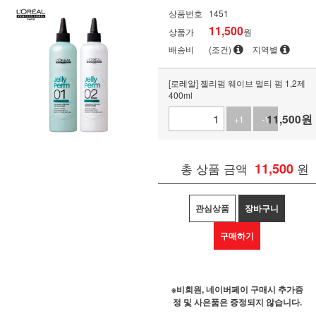
상품번호
1451
11,500
상품가
원
배송비
(조건)
지역별
[로레알] 젤리펌 웨이브 멀티 펌 1,2제
400ml
11,500
원
+1
-1
총 상품 금액
11,500
원
관심상품
장바구니
구매하기
※비회원, 네이버페이 구매시 추가증
정 및 사은품은 증정되지 않습니다.