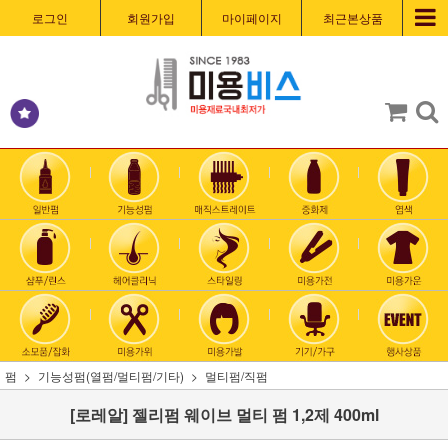
로그인
회원가입
마이페이지
최근본상품
펌
기능성펌(열펌/멀티펌/기타)
멀티펌/직펌
[로레알] 젤리펌 웨이브 멀티 펌 1,2제 400ml