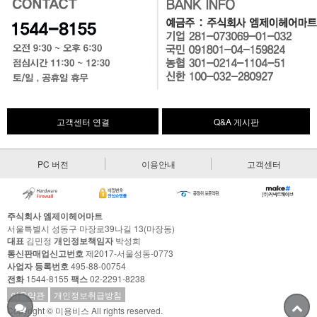
고객센터 연결
Q&A 게시판
PC 버전
이용안내
고객센터
주식회사 엠제이헤어마트
서울특별시 성동구 마장로39나길 13(마장동)
대표
김민정
개인정보책임자
박성희
통신판매업신고번호
제2017-서울성동-0773
사업자 등록번호
495-88-00754
전화
1544-8155
팩스
02-2291-8238
이용약관
개인정보취급방침
Copyright © 미용비스 All rights reserved.