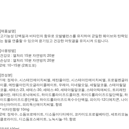
[제품설명]
고기능성 단백질과 비타민의 함유로 모발밸런스를 유지하여 균일한 웨이브와 탄력있
는 컬을 연출할 수 있으며 윤기있고 건강한 머릿결을 유지시켜 드립니다.
[사용방법]
건강모 : 열처리 15분 자연방치 20분
손상모 : 열처리 10분 자연방치 20분
2제: 10~15분 (2회도포)
[전성분]
1제: 정제수, 시스테인에이치씨엘, 에탄올아민, 시스테아민에이치씨엘, 프로필렌글라
이콜, 에탄올아민치오글라이콜레이트, 우레아, 미네랄오일, 세틸알코올, 스테아릴알
코올, 세테스-23, 세테스-30, 세테스-40, 세테아릴알코올, 스테아릭애씨드, 트리레탄
올아민, 애티드로닉애씨드, 하이드롤라이즈드콜라겐, 하이드롤라이즈드밀단백질, 하
이드롤라이즈드콩단백질, 하이드롤라이즈드옥수수단백질, 피이지-12디메치콘, 나이
아신아마이드, 피리독신에이치씨엘, 향료
* 비타민함량 10mg
2제: 정제수, 소듐브로메이트, 디소듐이디티에이, 코카미도프로필베타인, 세트리모늄
클로라이드, 디쇼듐포스페이트, 노녹시놀-10, 향료
[용량] 100ml