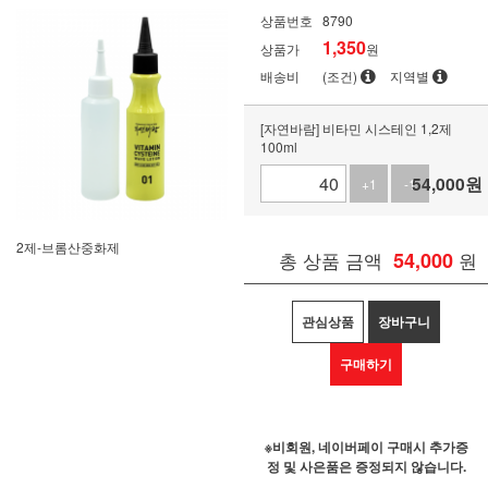
상품번호
8790
1,350
상품가
원
배송비
(조건)
지역별
[자연바람] 비타민 시스테인 1,2제
100ml
54,000
원
+1
-1
2제-브롬산중화제
총 상품 금액
54,000
원
관심상품
장바구니
구매하기
※비회원, 네이버페이 구매시 추가증
정 및 사은품은 증정되지 않습니다.