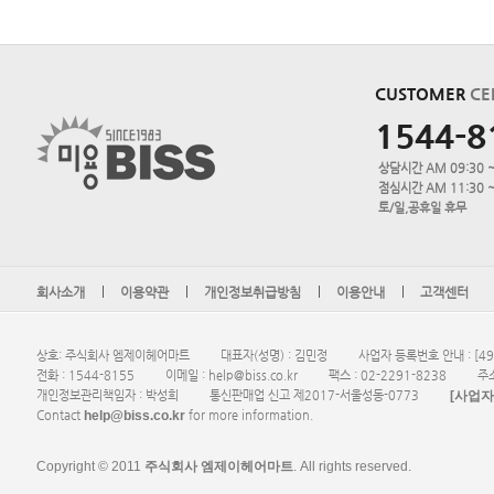
CUSTOMER
CE
1544-8
상담시간 AM 09:30 ~
점심시간 AM 11:30 ~
토/일,공휴일 휴무
회사소개
이용약관
개인정보취급방침
이용안내
고객센터
상호: 주식회사 엠제이헤어마트
대표자(성명) : 김민정
사업자 등록번호 안내 : [495
전화 : 1544-8155
이메일 : help@biss.co.kr
팩스 : 02-2291-8238
주
[사업
개인정보관리책임자 : 박성희
통신판매업 신고 제2017-서울성동-0773
help@biss.co.kr
Contact
for more information.
Copyright © 2011
주식회사 엠제이헤어마트
. All rights reserved.