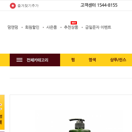
고객센터
1544-8155
즐겨찾기추가
덤앤덤
회원할인
사은품
추천상품
금일문자 이벤트