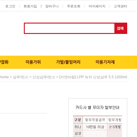
로그인
회원가입
ㅣ
장바구니
주문조회
마이페이지
고객센터
ㅣ
ㅣ
ㅣ
ㅣ
>
>
> [자연바람] LPP 녹차 산성샴푸 5.5 1000ml
Home
샴푸/린스
산성샴푸/린스