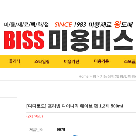
>
>
Home
펌
기능성펌(열펌/멀티펌/
[다다토모] 프리빙 다이나믹 웨이브 펌 1,2제 500ml
(2제 액상)
제품번호
9679