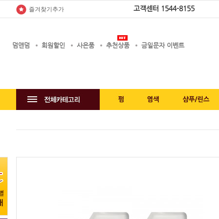
고객센터
1544-8155
즐겨찾기추가
덤앤덤
회원할인
사은품
추천상품
금일문자 이벤트