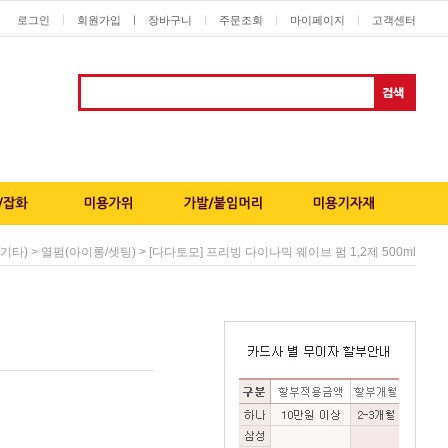
로그인
회원가입
ㅣ
장바구니
주문조회
마이페이지
고객센터
ㅣ
ㅣ
ㅣ
ㅣ
>
> [다다토모] 프리빙 다이나믹 웨이브 펌 1,2제 500ml
기타)
열펌(아이롱/셋팅)