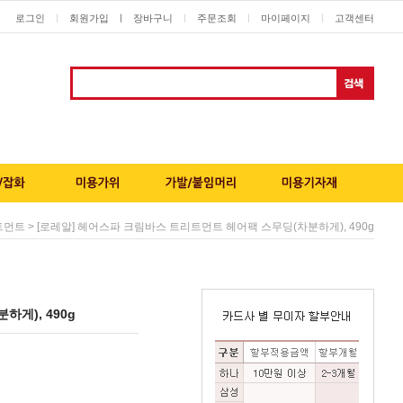
로그인
회원가입
ㅣ
장바구니
주문조회
마이페이지
고객센터
ㅣ
ㅣ
ㅣ
ㅣ
> [로레알] 헤어스파 크림바스 트리트먼트 헤어팩 스무딩(차분하게), 490g
트먼트
게), 490g