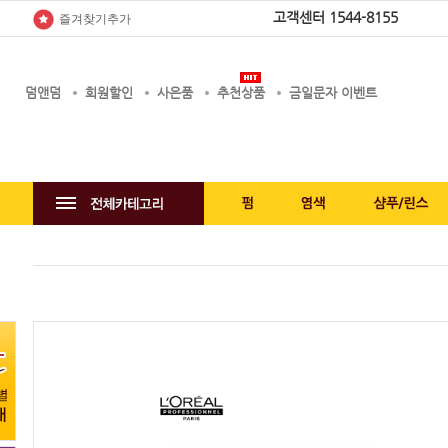
고객센터
1544-8155
즐겨찾기추가
덤앤덤
회원할인
사은품
추천상품
금일문자 이벤트