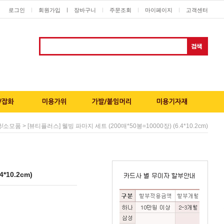
로그인
회원가입
ㅣ
장바구니
주문조회
마이페이지
고객센터
ㅣ
ㅣ
ㅣ
ㅣ
> [뷰티플러스] 웰빙 파마지 세트 (200매*50봉=10000장) (6.4*10.2cm)
갑/소모품
*10.2cm)