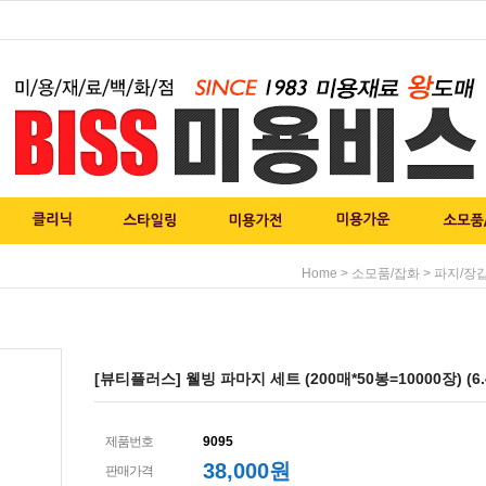
>
>
Home
소모품/잡화
파지/장
[뷰티플러스] 웰빙 파마지 세트 (200매*50봉=10000장) (6.4
제품번호
9095
38,000
원
판매가격