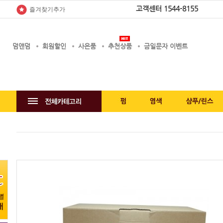
고객센터
1544-8155
즐겨찾기추가
덤앤덤
회원할인
사은품
추천상품
금일문자 이벤트